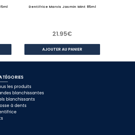
85ml
Dentifrice Marvis Jasmin Mint 85ml
Dentifrice
21.95€
AJOUTER AU PANIER
A
ATÉGORIES
us les produits
andes blanchissantes
els blanchissants
rosse à dents
ntifrice
ts