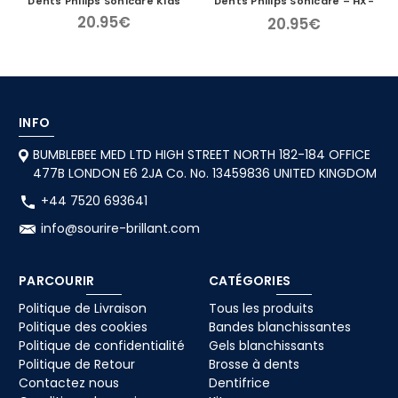
Dents Philips Sonicare Kids
Dents Philips Sonicare – HX-
9024/YM-6044
20.95€
20.95€
INFO
BUMBLEBEE MED LTD HIGH STREET NORTH 182-184 OFFICE
477B LONDON E6 2JA Co. No. 13459836 UNITED KINGDOM
+44 7520 693641
info@sourire-brillant.com
PARCOURIR
CATÉGORIES
Politique de Livraison
Tous les produits
Politique des cookies
Bandes blanchissantes
Politique de confidentialité
Gels blanchissants
Politique de Retour
Brosse à dents
Contactez nous
Dentifrice