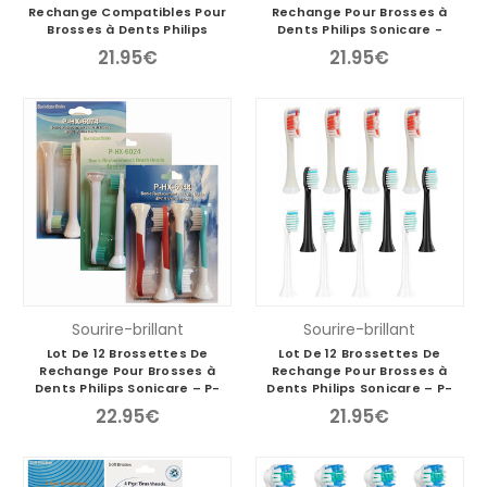
Rechange Compatibles Pour
Rechange Pour Brosses à
Brosses à Dents Philips
Dents Philips Sonicare -
Sonicare -
HX6014/HX6054
21.95€
21.95€
YM9024/YM6044/YM9034
Sourire-brillant
Sourire-brillant
Lot De 12 Brossettes De
Lot De 12 Brossettes De
Rechange Pour Brosses à
Rechange Pour Brosses à
Dents Philips Sonicare – P-
Dents Philips Sonicare – P-
HX-6044, P-HX-6074, P-HX-
HX-6064/P-HX-3014
22.95€
21.95€
6024